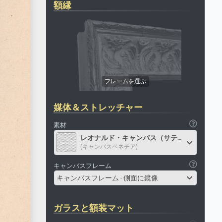
額縁
媒体＆ストレッチャー
素材
レオナルド・キャンバス（サテン）
(キャンバスベネチア)
キャンバスフレーム
キャンバスフレーム - 側面に鏡像
ガラスと額装マット