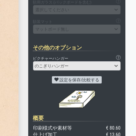
額用ガラス (バックボードを含む)
選択してください
額装マット
マットボード無し
その他のオプション
ピクチャーハンガー
のこぎりハンガー
設定を保存/比較する
概要
印刷様式や素材等
€ 80.60
仕上げ加工
€ 13.60