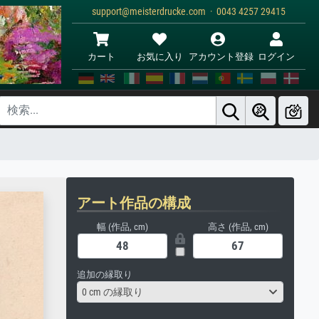
support@meisterdrucke.com · 0043 4257 29415
カート
お気に入り
アカウント登録
ログイン
アート作品の構成
幅 (作品, cm)
高さ (作品, cm)
追加の縁取り
0 cm の縁取り