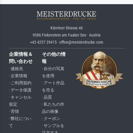
Kärntner Strasse 46
9586 Finkenstein am Faaker See · Austria
+43 4257 29415 · office@meisterdrucke.com
企業情報＆
その他の情
問い合わせ
報
· 連絡先
· 自分の写真
· 企業情報
を使用
· ご利用規約
· アート作品
· データ保護
を売る
· キャンセル
· 品質
規定
· 私たちの作
· 苦情
品の画像
· 弊社につい
· クーポン
て
· サンプルを
注文する