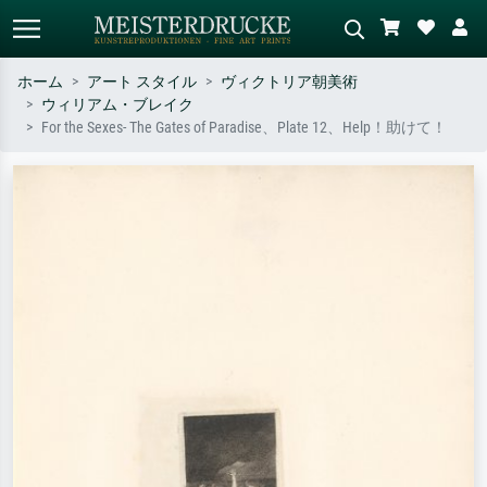
ホーム
アート スタイル
ヴィクトリア朝美術
ウィリアム・ブレイク
標準検索
AI画像検索
For the Sexes- The Gates of Paradise、Plate 12、Help！助けて！
作家名・作品名・スタイルで検索
シーンを説明してください – 例：
– 例：モネ、星月夜、印象派、北
緑の草原、赤の多い抽象画、暗い
斎の波、ヌード。
油絵、木のそばの立ち姿のヌー
ド。