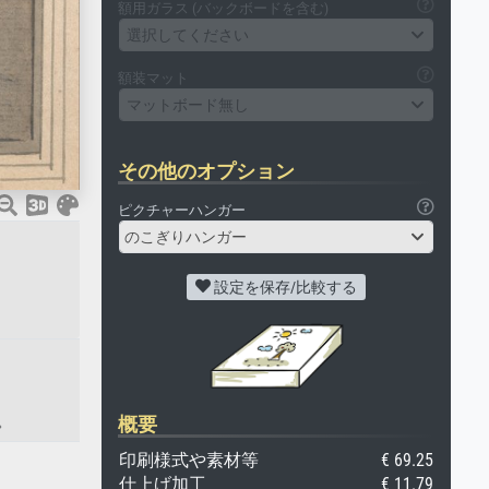
額用ガラス (バックボードを含む)
選択してください
額装マット
マットボード無し
その他のオプション
ピクチャーハンガー
のこぎりハンガー
設定を保存/比較する
概要
。
印刷様式や素材等
€ 69.25
仕上げ加工
€ 11.79