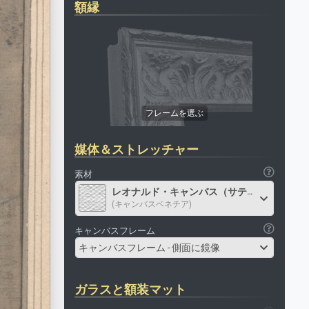
額縁
媒体＆ストレッチャー
素材
レオナルド・キャンバス（サテン）
(キャンバスベネチア)
キャンバスフレーム
キャンバスフレーム - 側面に鏡像
ガラスと額装マット