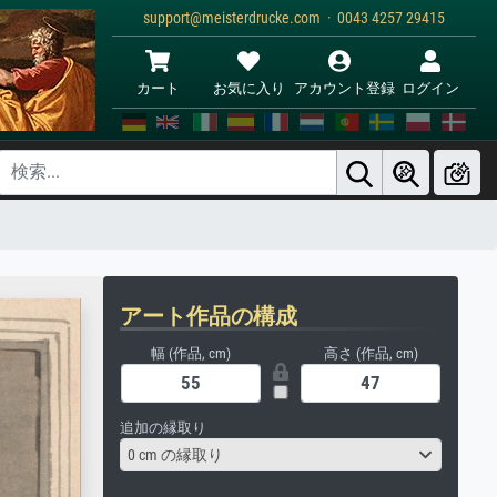
support@meisterdrucke.com · 0043 4257 29415
カート
お気に入り
アカウント登録
ログイン
アート作品の構成
幅 (作品, cm)
高さ (作品, cm)
追加の縁取り
0 cm の縁取り