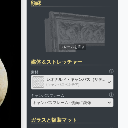
額縁
媒体＆ストレッチャー
素材
レオナルド・キャンバス（サテン）
(キャンバスベネチア)
キャンバスフレーム
キャンバスフレーム - 側面に鏡像
ガラスと額装マット