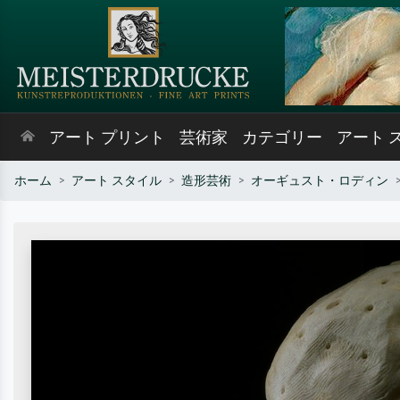
アート プリント
芸術家
カテゴリー
アート 
ホーム
アート スタイル
造形芸術
オーギュスト・ロディン