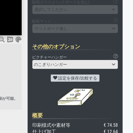
額用ガラス (バックボードを含む)
選択してください
額装マット
マットボード無し
その他のオプション
ピクチャーハンガー
のこぎりハンガー
設定を保存/比較する
の印刷が可能。
概要
印刷様式や素材等
€ 74.58
仕上げ加工
€ 12.64