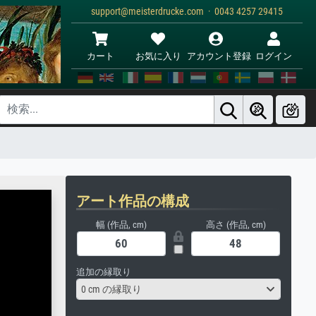
support@meisterdrucke.com · 0043 4257 29415
カート
お気に入り
アカウント登録
ログイン
アート作品の構成
幅 (作品, cm)
高さ (作品, cm)
追加の縁取り
0 cm の縁取り