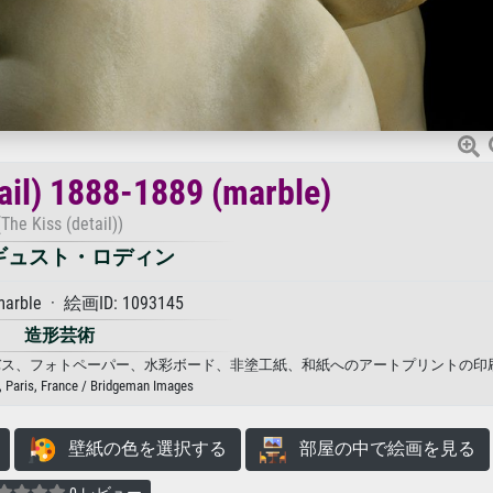
tail) 1888-1889 (marble)
(The Kiss (detail))
ギュスト・ロディン
marble · 絵画ID: 1093145
造形芸術
ーギュスト・ロディン. キャンバス、フォトペーパー、水彩ボード、非塗工紙、和紙へのアートプリント
 Paris, France / Bridgeman Images
壁紙の色を選択する
部屋の中で絵画を見る